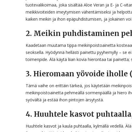
tuotevalikoimaa, joka sisältää Aloe Veran ja E- ja C-vit
meikkivoiteiden imeytymisen vähentämiseksi ja helpot
kaiken meikin ja ihon epäpuhdistumisen, ja jokainen voi 
2. Meikin puhdistaminen peh
Kaadetaan muutama tippa meikinpoistoainetta kosteaan
seoksella. Hyödynnä hellästi painettu pyyhemylly – se ei 
toimenpide. Älä käytä liian kovia hierontaa tai painetta; 
3. Hieromaan yövoide iholle 
Tämä vaihe on erittäin tärkeä, jos käytetään meikinpoist
meikinpoistoainetta pehmeällä sormenpäällä ja hiero i
syövältä ja estää ihon pintojen ärsytystä.
4. Huuhtele kasvot puhtaalla
Huuhtele kasvot ja kaula puhtaalla, kylmällä vedellä. Ä