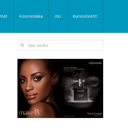
lmät
Kosmetiikka
Iho
Kuriositeetit