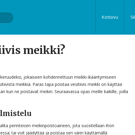
Kotisivu
Si
iivis meikki?
keruudeksi, jokaiseen kohdennettuun meikki-ikääntymiseen
iivistä meikkiä. Paras tapa poistaa vesitiivis meikki on käyttää
 kun ne poistavat meikin. Seuraavassa opas meille kaikille, joilla
almistelu
 valita perinteisen meikinpoistoaineen, jota suositellaan ihon
sa; tai voit jäädyttää ja poistaa sen värin käyttämällä