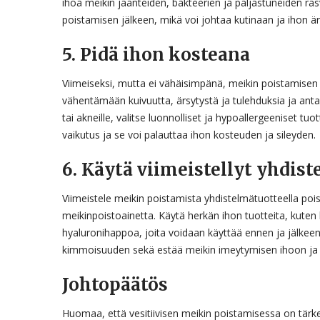
ihoa meikin jäänteiden, bakteerien ja paljastuneiden r
poistamisen jälkeen, mikä voi johtaa kutinaan ja ihon ä
5. Pidä ihon kosteana
Viimeiseksi, mutta ei vähäisimpänä, meikin poistamisen 
vähentämään kuivuutta, ärsytystä ja tulehduksia ja antaa i
tai akneille, valitse luonnolliset ja hypoallergeeniset t
vaikutus ja se voi palauttaa ihon kosteuden ja sileyden.
6. Käytä viimeistellyt yhdis
Viimeistele meikin poistamista yhdistelmätuotteella poi
meikinpoistoainetta. Käytä herkän ihon tuotteita, kuten 
hyaluronihappoa, joita voidaan käyttää ennen ja jälkee
kimmoisuuden sekä estää meikin imeytymisen ihoon ja 
Johtopäätös
Huomaa, että vesitiivisen meikin poistamisessa on tärke