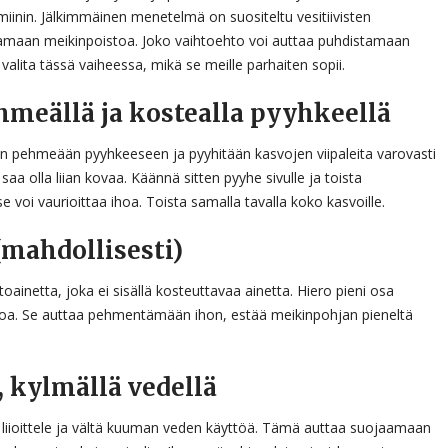
amiinin. Jälkimmäinen menetelmä on suositeltu vesitiivisten
tamaan meikinpoistoa. Joko vaihtoehto voi auttaa puhdistamaan
valita tässä vaiheessa, mikä se meille parhaiten sopii.
meällä ja kostealla pyyhkeellä
 pehmeään pyyhkeeseen ja pyyhitään kasvojen viipaleita varovasti
saa olla liian kovaa. Käännä sitten pyyhe sivulle ja toista
se voi vaurioittaa ihoa. Toista samalla tavalla koko kasvoille.
(mahdollisesti)
oainetta, joka ei sisällä kosteuttavaa ainetta. Hiero pieni osa
hoa. Se auttaa pehmentämään ihon, estää meikinpohjan pieneltä
, kylmällä vedellä
lä liioittele ja vältä kuuman veden käyttöä. Tämä auttaa suojaamaan