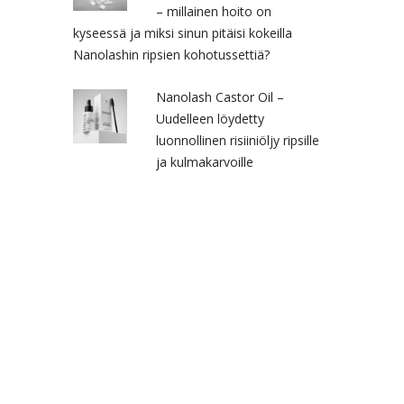
– millainen hoito on
kyseessä ja miksi sinun pitäisi kokeilla
Nanolashin ripsien kohotussettiä?
Nanolash Castor Oil –
Uudelleen löydetty
luonnollinen risiiniöljy ripsille
ja kulmakarvoille