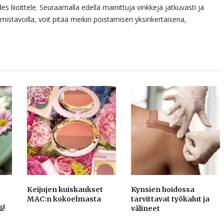
s liioittele. Seuraamalla edellä mainittuja vinkkejä jatkuvasti ja
mistavoilla, voit pitää meikin poistamisen yksinkertaisena,
Keijujen kuiskaukset
Kynsien hoidossa
MAC:n kokoelmasta
tarvittavat työkalut ja
ä!
välineet