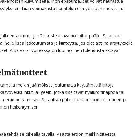
asvakerrosten kuivumiselta. Ihon epäpuhtaudet voivat haurastua
rsytykseen. Liian voimakasta huuhtelua ei myöskään suositella.
jälkeen voimme jättää kosteuttava hoitoillat päälle. Se auttaa
holle lisää laskeutumista ja kiinteyttä. Jos olet alttiina ärsytykselle
uotteet. Aloe Vera -voiteessa on luonnollinen tulehdusta estävä
telmätuotteet
stamalla meikin jäännökset joutumatta käyttämättä liikoja
kasvovesisuihkut ja -geelit, jotka sisältävät hyaluronihappoa tai
n meikin poistamisen. Se auttaa palauttamaan ihon kosteuden ja
ihon heikentymisen.
ää tehdä se oikealla tavalla. Päästä eroon meikkivoiteesta