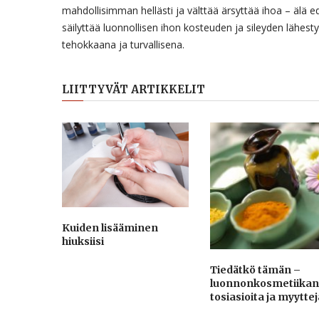
mahdollisimman hellästi ja välttää ärsyttää ihoa – älä ede
säilyttää luonnollisen ihon kosteuden ja sileyden lähesty
tehokkaana ja turvallisena.
LIITTYVÄT ARTIKKELIT
Kuiden lisääminen
hiuksiisi
Tiedätkö tämän –
luonnonkosmetiikan
tosiasioita ja myyttej