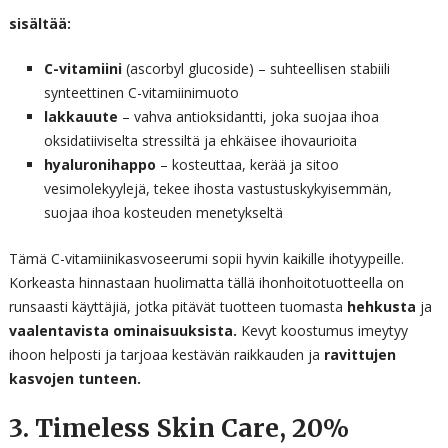
sisältää:
C-vitamiini
(ascorbyl glucoside) – suhteellisen stabiili
synteettinen C-vitamiinimuoto
lakkauute
– vahva antioksidantti, joka suojaa ihoa
oksidatiiviselta stressiltä ja ehkäisee ihovaurioita
hyaluronihappo
– kosteuttaa, kerää ja sitoo
vesimolekyylejä, tekee ihosta vastustuskykyisemmän,
suojaa ihoa kosteuden menetykseltä
Tämä C-vitamiinikasvoseerumi sopii hyvin kaikille ihotyypeille.
Korkeasta hinnastaan huolimatta tällä ihonhoitotuotteella on
runsaasti käyttäjiä, jotka pitävät tuotteen tuomasta
hehkusta
ja
vaalentavista ominaisuuksista.
Kevyt koostumus imeytyy
ihoon helposti ja tarjoaa kestävän raikkauden ja
ravittujen
kasvojen tunteen.
3. Timeless Skin Care, 20%