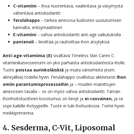
C-vitamiini
– ihoa nuorentava, vaalentava ja väsymystä
vähentävä antioksidantti
ferulahappo
– tärkeä ainesosa kudosten uusiutumisen
kannalta, entsymaattinen
E-vitamiini
– vahva antioksidantti anti-age vaikutuksilla
pantenoli
– lievittää ja rauhoittaa ihon ärsytyksiä
Anti-age-vitamiinia (E)
sisältävä Timeless Skin Caren C-
vitamiinikasvoseerumi on yksi parhaista antioksidanteista iholle.
Tuote
poistaa aurinkoläiskiä
ja muita värivirheitä (esim.
aknejälkiä) todella hyvin. Ferulahappo osallistuu aktiivisesti
ihon
omiin parantumisprosesseihin
ja – muiden mainittujen
ainesosien tavalla – se on myös vahva antioksidantti. Tämän
ihonhoitotuotteen koostumus on kevyt ja
ei-rasvainen,
ja se
sopii kaikille ihotyypeille. Tuote ei tuki ihohuokosia. Toimii hyvin
meikkiprimerina.
4. Sesderma, C-Vit, Liposomal