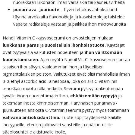
nuorekkaan ulkonäön ilman väriläiskiä tai kauneusvirheitä
punarnava -juuriuute
– hyvin tehokas antioksidantti
täynnä arvokkaita flavonoideja ja kasvisteroleja; taistelee
vapaita radikaaleja vastaan ja paikkaa ihon mikrovaurioita
Nanoil Vitamin C -kasvoseerumi on arvostelujen mukaan
luokkansa paras
ja
suositelluin ihonhoitotuote.
Käyttäjät
ovat tyytyväisiä vaikutusten nopeuteen ja
ihon välittömään
kaunistumiseen.
Ajan myötä Nanoil Vit. C -kasvoseerumi antaa
tasaisen ihonsävyn, vaaleamman ihon ja täydellisen
pigmenttiläiskien poiston. Vaikutukset eivät olisi mahdollisia ilman
3-0-ethyl ascorbic acid -ainesosaa, joka on siis C-vitamiinin
tehokkain muoto tällä hetkellä. Seerumi pystyy tunkeutumaan
syvälle ihoon nuorentamaan ihoa,
ehkäisemään ryppyjä
ja
tekemään ihosta kimmoisamman. Harvinaisen punarnava -
juuriuutteen ansiosta C-vitamiiniseerumi pystyy myös toimimaan
vahvana antioksidanttina.
Tuote sopii täydellisesti kaikille
ihotyypeille, etenkin jatkuvasti saasteille ja epäsuotuisille
sääolosuhteille altistuvalle iholle.