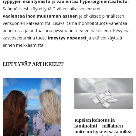
ryppyjen esiintymistä
ja
vaalentaa hyperpigmentaatiota.
Säännöllisesti käytettynä C-vitamiinikasvoseerumi
vaalentaa
ihoa muutaman asteen
ja ehkäisee pinnallisten
verisuonien katkeamista. Lisäksi tämä ihonhoitotuote vähentää
punoitusta ja auttaa ihoa pysymään terveen näköisenä. Kevyenä
kasvoseerumina tuote
imeytyy nopeasti
ja sitä voi käyttää
ennen meikkaamista.
LIITTYVÄT ARTIKKELIT
Ripsien kohotus ja
laminointi – millainen
hoito on kyseessä ja miksi