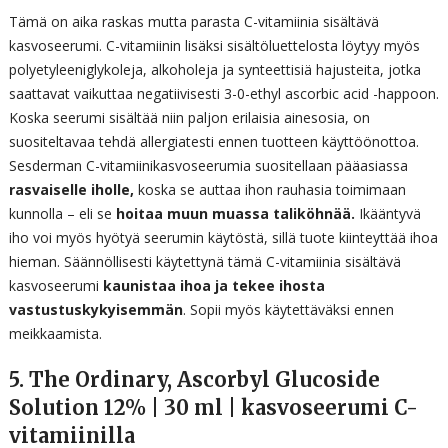
Tämä on aika raskas mutta parasta C-vitamiinia sisältävä
kasvoseerumi. C-vitamiinin lisäksi sisältöluettelosta löytyy myös
polyetyleeniglykoleja, alkoholeja ja synteettisiä hajusteita, jotka
saattavat vaikuttaa negatiivisesti 3-0-ethyl ascorbic acid -happoon.
Koska seerumi sisältää niin paljon erilaisia ainesosia, on
suositeltavaa tehdä allergiatesti ennen tuotteen käyttöönottoa.
Sesderman C-vitamiinikasvoseerumia suositellaan pääasiassa
rasvaiselle iholle,
koska se auttaa ihon rauhasia toimimaan
kunnolla – eli se
hoitaa muun muassa taliköhnää.
Ikääntyvä
iho voi myös hyötyä seerumin käytöstä, sillä tuote kiinteyttää ihoa
hieman. Säännöllisesti käytettynä tämä C-vitamiinia sisältävä
kasvoseerumi
kaunistaa ihoa ja tekee ihosta
vastustuskykyisemmän
. Sopii myös käytettäväksi ennen
meikkaamista.
5. The Ordinary, Ascorbyl Glucoside
Solution 12% | 30 ml | kasvoseerumi C-
vitamiinilla