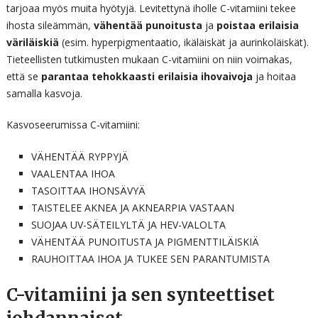
tarjoaa myös muita hyötyjä. Levitettynä iholle C-vitamiini tekee
ihosta sileämmän,
vähentää punoitusta
ja
poistaa erilaisia
väriläiskiä
(esim. hyperpigmentaatio, ikäläiskät ja aurinkoläiskät).
Tieteellisten tutkimusten mukaan C-vitamiini on niin voimakas,
että se
parantaa tehokkaasti erilaisia ihovaivoja
ja hoitaa
samalla kasvoja.
Kasvoseerumissa C-vitamiini:
VÄHENTÄÄ RYPPYJÄ
VAALENTAA IHOA
TASOITTAA IHONSÄVYÄ
TAISTELEE AKNEA JA AKNEARPIA VASTAAN
SUOJAA UV-SÄTEILYLTÄ JA HEV-VALOLTA
VÄHENTÄÄ PUNOITUSTA JA PIGMENTTILÄISKIÄ
RAUHOITTAA IHOA JA TUKEE SEN PARANTUMISTA
C-vitamiini ja sen synteettiset