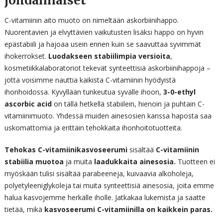
johdannaiset
C-vitamiinin aito muoto on nimeltään askorbiinihappo.
Nuorentavien ja elvyttävien vaikutusten lisäksi happo on hyvin
epästabiili ja hajoaa usein ennen kuin se saavuttaa syvimmät
ihokerrokset.
Luodakseen stabiilimpia versioita
,
kosmetiikkalaboratoriot tekevät synteettisiä askorbiinihappoja –
jotta voisimme nauttia kaikista C-vitamiinin hyödyistä
ihonhoidossa. Kyvyllään tunkeutua syvälle ihoon,
3-0-ethyl
ascorbic acid
on tällä hetkellä stabiilein, hienoin ja puhtain C-
vitamiinimuoto. Yhdessä muiden ainesosien kanssa haposta saa
uskomattomia ja erittäin tehokkaita ihonhoitotuotteita.
Tehokas C-vitamiinikasvoseerumi
sisältää
C-vitamiinin
stabiilia muotoa
ja muita
laadukkaita ainesosia.
Tuotteen ei
myöskään tulisi sisältää parabeeneja, kuivaavia alkoholeja,
polyetyleeniglykoleja tai muita synteettisiä ainesosia, joita emme
halua kasvojemme herkälle iholle. Jatkakaa lukemista ja saatte
tietää, mikä
kasvoseerumi C-vitamiinilla on kaikkein paras.