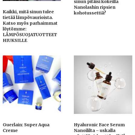
sinun pitäisi kokeilla
Nanolashin ripsien
Kaikki, mitä sinun tulee
kohotussettiä?
tietää lämpövaurioista.
Katso myös parhaimmat
löytömme:
LÄMPÖSUOJATUOTTEET
HIUKSILLE
Guerlain: Super Aqua
Hyaluronic Face Serum
Creme
Nanoililta – uskalla