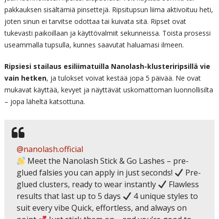
pakkauksen sisältämiä pinsettejä. Ripsitupsun liima aktivoituu heti,
joten sinun ei tarvitse odottaa tai kuivata sitä. Ripset ovat
tukevasti paikoillaan ja käyttövalmiit sekunneissa. Toista prosessi
useammalla tupsulla, kunnes saavutat haluamasi ilmeen.
Ripsiesi stailaus esiliimatuilla Nanolash-klusteriripsillä vie
vain hetken
, ja tulokset voivat kestää jopa 5 päivää. Ne ovat
mukavat käyttää, kevyet ja näyttävät uskomattoman luonnollisilta
– jopa läheltä katsottuna.
@nanolash.official
Meet the Nanolash Stick & Go Lashes – pre-
glued falsies you can apply in just seconds!
Pre-
glued clusters, ready to wear instantly
Flawless
results that last up to 5 days
4 unique styles to
suit every vibe Quick, effortless, and always on