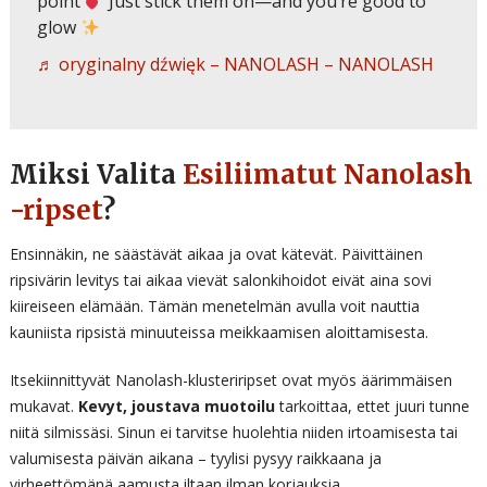
point
Just stick them on—and you’re good to
glow
♬ oryginalny dźwięk – NANOLASH – NANOLASH
Miksi Valita
Esiliimatut Nanolash
-ripset
?
Ensinnäkin, ne säästävät aikaa ja ovat kätevät. Päivittäinen
ripsivärin levitys tai aikaa vievät salonkihoidot eivät aina sovi
kiireiseen elämään. Tämän menetelmän avulla voit nauttia
kauniista ripsistä minuuteissa meikkaamisen aloittamisesta.
Itsekiinnittyvät Nanolash-klusteriripset ovat myös äärimmäisen
mukavat.
Kevyt, joustava muotoilu
tarkoittaa, ettet juuri tunne
niitä silmissäsi. Sinun ei tarvitse huolehtia niiden irtoamisesta tai
valumisesta päivän aikana – tyylisi pysyy raikkaana ja
virheettömänä aamusta iltaan ilman korjauksia.