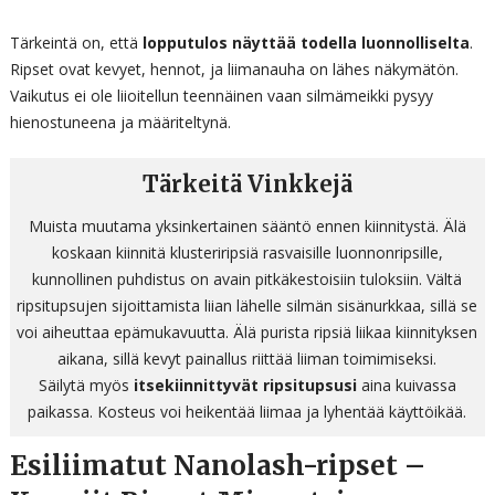
Tärkeintä on, että
lopputulos näyttää todella luonnolliselta
.
Ripset ovat kevyet, hennot, ja liimanauha on lähes näkymätön.
Vaikutus ei ole liioitellun teennäinen vaan silmämeikki pysyy
hienostuneena ja määriteltynä.
Tärkeitä Vinkkejä
Muista muutama yksinkertainen sääntö ennen kiinnitystä. Älä
koskaan kiinnitä klusteriripsiä rasvaisille luonnonripsille,
kunnollinen puhdistus on avain pitkäkestoisiin tuloksiin. Vältä
ripsitupsujen sijoittamista liian lähelle silmän sisänurkkaa, sillä se
voi aiheuttaa epämukavuutta. Älä purista ripsiä liikaa kiinnityksen
aikana, sillä kevyt painallus riittää liiman toimimiseksi.
Säilytä myös
itsekiinnittyvät ripsitupsusi
aina kuivassa
paikassa. Kosteus voi heikentää liimaa ja lyhentää käyttöikää.
Esiliimatut Nanolash-ripset –