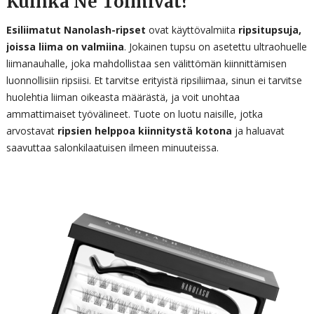
Kuinka Ne Toimivat?
Esiliimatut Nanolash-ripset
ovat käyttövalmiita
ripsitupsuja,
joissa liima on valmiina
. Jokainen tupsu on asetettu ultraohuelle
liimanauhalle, joka mahdollistaa sen välittömän kiinnittämisen
luonnollisiin ripsiisi. Et tarvitse erityistä ripsiliimaa, sinun ei tarvitse
huolehtia liiman oikeasta määrästä, ja voit unohtaa
ammattimaiset työvälineet. Tuote on luotu naisille, jotka
arvostavat
ripsien helppoa kiinnitystä kotona
ja haluavat
saavuttaa salonkilaatuisen ilmeen minuuteissa.