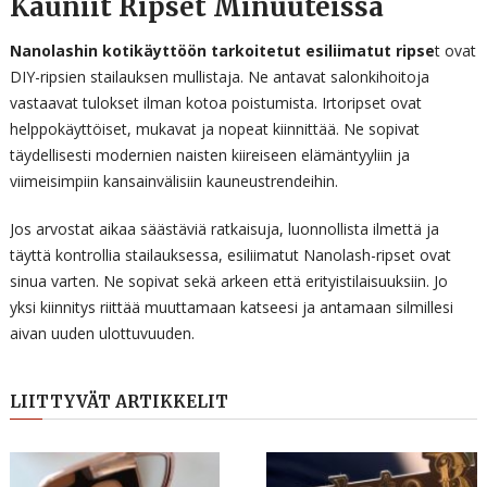
Kauniit Ripset Minuuteissa
Nanolashin kotikäyttöön tarkoitetut esiliimatut ripse
t ovat
DIY-ripsien stailauksen mullistaja. Ne antavat salonkihoitoja
vastaavat tulokset ilman kotoa poistumista. Irtoripset ovat
helppokäyttöiset, mukavat ja nopeat kiinnittää. Ne sopivat
täydellisesti modernien naisten kiireiseen elämäntyyliin ja
viimeisimpiin kansainvälisiin kauneustrendeihin.
Jos arvostat aikaa säästäviä ratkaisuja, luonnollista ilmettä ja
täyttä kontrollia stailauksessa, esiliimatut Nanolash-ripset ovat
sinua varten. Ne sopivat sekä arkeen että erityistilaisuuksiin. Jo
yksi kiinnitys riittää muuttamaan katseesi ja antamaan silmillesi
aivan uuden ulottuvuuden.
LIITTYVÄT ARTIKKELIT