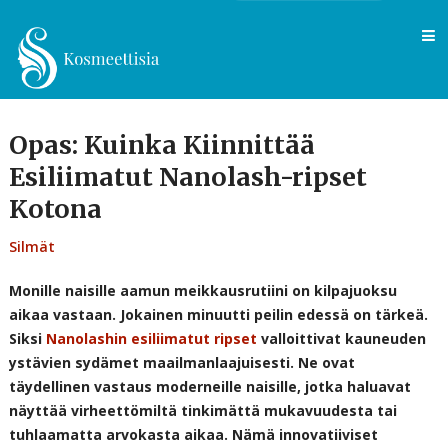
Opas: Kuinka Kiinnittää
Esiliimatut Nanolash-ripset
Kotona
Silmät
Monille naisille aamun meikkausrutiini on kilpajuoksu
aikaa vastaan. Jokainen minuutti peilin edessä on tärkeä.
Siksi
Nanolashin esiliimatut ripset
valloittivat kauneuden
ystävien sydämet maailmanlaajuisesti. Ne ovat
täydellinen vastaus moderneille naisille, jotka haluavat
näyttää virheettömiltä tinkimättä mukavuudesta tai
tuhlaamatta arvokasta aikaa. Nämä innovatiiviset