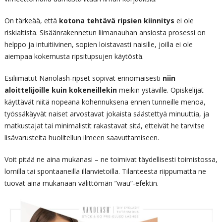
On tärkeää, että
kotona tehtävä ripsien kiinnitys
ei ole
riskialtista. Sisäänrakennetun liimanauhan ansiosta prosessi on
helppo ja intuitiivinen, sopien loistavasti naisille, joilla ei ole
aiempaa kokemusta ripsitupsujen käytöstä.
Esiliimatut Nanolash-ripset sopivat erinomaisesti
niin
aloittelijoille kuin kokeneillekin
meikin ystäville. Opiskelijat
käyttävät niitä nopeana kohennuksena ennen tunneille menoa,
työssäkäyvät naiset arvostavat jokaista säästettyä minuuttia, ja
matkustajat tai minimalistit rakastavat sitä, etteivät he tarvitse
lisävarusteita huolitellun ilmeen saavuttamiseen.
Voit pitää ne aina mukanasi – ne toimivat täydellisesti toimistossa,
lomilla tai spontaaneilla illanvietoilla. Tilanteesta riippumatta ne
tuovat aina mukanaan välittömän ”wau”-efektin.