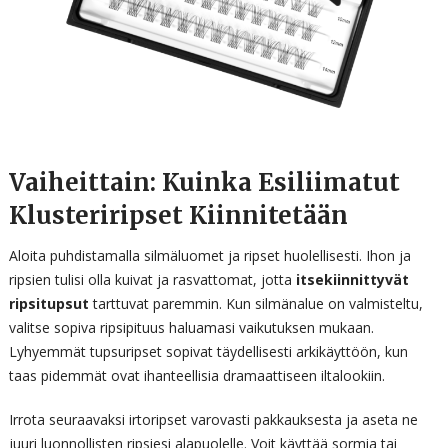
Vaiheittain: Kuinka Esiliimatut
Klusteriripset Kiinnitetään
Aloita puhdistamalla silmäluomet ja ripset huolellisesti. Ihon ja
ripsien tulisi olla kuivat ja rasvattomat, jotta
itsekiinnittyvät
ripsitupsut
tarttuvat paremmin. Kun silmänalue on valmisteltu,
valitse sopiva ripsipituus haluamasi vaikutuksen mukaan.
Lyhyemmät tupsuripset sopivat täydellisesti arkikäyttöön, kun
taas pidemmät ovat ihanteellisia dramaattiseen iltalookiin.
Irrota seuraavaksi irtoripset varovasti pakkauksesta ja aseta ne
juuri luonnollisten ripsiesi alapuolelle. Voit käyttää sormia tai