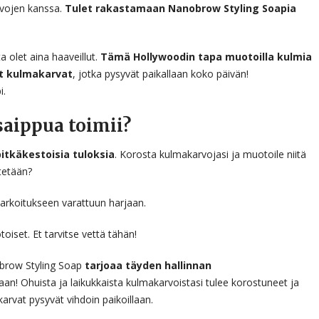
rvojen kanssa.
Tulet rakastamaan Nanobrow Styling Soapia
 olet aina haaveillut.
Tämä Hollywoodin tapa muotoilla kulmia
et kulmakarvat
, jotka pysyvät paikallaan koko päivän!
i.
aippua toimii?
pitkäkestoisia tuloksia
. Korosta kulmakarvojasi ja muotoile niitä
tetään?
rkoitukseen varattuun harjaan.
iset. Et tarvitse vettä tähän!
obrow Styling Soap
tarjoaa täyden hallinnan
n! Ohuista ja laikukkaista kulmakarvoistasi tulee korostuneet ja
karvat pysyvät vihdoin paikoillaan.