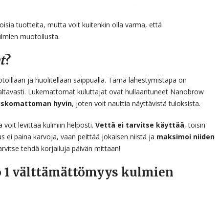
isia tuotteita, mutta voit kuitenkin olla varma, että
ulmien muotoilusta.
t
?
illaan ja huolitellaan saippualla. Tämä lähestymistapa on
valtavasti. Lukemattomat kuluttajat ovat hullaantuneet Nanobrow
 uskomattoman hyvin
, joten voit nauttia näyttävistä tuloksista.
oit levittää kulmiin helposti.
Vettä ei tarvitse käyttää
, toisin
 ei paina karvoja, vaan peittää jokaisen niistä ja
maksimoi niiden
arvitse tehdä korjailuja päivän mittaan!
o 1 välttämättömyys kulmien