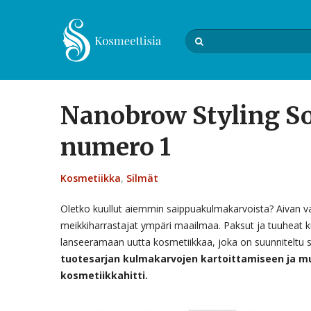
Nanobrow Styling S
numero 1
Kosmetiikka
,
Silmät
Oletko kuullut aiemmin saippuakulmakarvoista? Aivan va
meikkiharrastajat ympäri maailmaa. Paksut ja tuuheat k
lanseeramaan uutta kosmetiikkaa, joka on suunnitelt
tuotesarjan kulmakarvojen kartoittamiseen ja muo
kosmetiikkahitti.