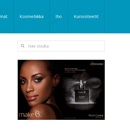
lmät
Kosmetiikka
Iho
Kuriositeetit