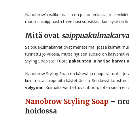
Nanobrow’n valikoimassa on paljon erilaisia, mielenkiinto
muotoilusaippuasta tulee uusi suosikkisi, kun kyse on k
Mitä ovat
saippuakulmakarva
Saippuakulmakarvat ovat menetelmä, jossa kulmat muoto
tunnettu jo vuosia, mutta nyt sen suosio on kasvanut 
Styling Soapista! Tuote
paksuntaa ja harjaa karvat
Nanobrow Styling Soap on kätevä ja näppärä tuote, jota v
kuin muita saippuoita käytettäessä. Sen kevyt koostumus
volyymin
. Kulmakarvat tarttuvat ihoon, joten sinun ei t
Nanobrow Styling Soap
– nr
hoidossa