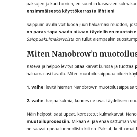
paksujen ja kurittomien, eri suuntiin kasvavien kulmaka
ensimmäisestä käyttökerrasta lähtien!
Saippuan avulla voit luoda juuri haluamasi muodon, josta
on paras tapa saada aikaan täydellisen muotois
Saippuakulmakarvoista
on tullut aiempaakin suositump
Miten Nanobrow’n muotoilus
Kätevä ja helppo levitys pitää karvat kurissa ja tuottaa
haluamallasi tavalla. Miten muotoilusaippuaa oikein käy
1. vaihe:
levitä hieman Nanobrow’n muotoilusaippuaa ta
2. vaihe:
harjaa kulmia, kunnes ne ovat täydellisen muoto
Näin helposti saat upeat, korostetut kulmakarvat. Nan
muotoiluprosessiin.
Mikään ei jää enää sattuman varaa
ne saavat upeaa luonnollista kiiltoa. Paksut, kurittomat 