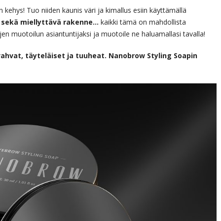
 kehys! Tuo niiden kaunis väri ja kimallus esiin käyttämällä
 sekä miellyttävä rakenne…
kaikki tämä on mahdollista
jen muotoilun asiantuntijaksi ja muotoile ne haluamallasi tavalla!
vahvat, täyteläiset ja tuuheat. Nanobrow Styling Soapin