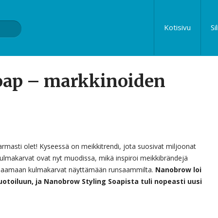
Kotisivu
Si
oap – markkinoiden
rmasti olet! Kyseessä on meikkitrendi, jota suosivat miljoonat
ulmakarvat ovat nyt muodissa, mikä inspiroi meikkibrändejä
u saamaan kulmakarvat näyttämään runsaammilta.
Nanobrow loi
toiluun, ja Nanobrow Styling Soapista tuli nopeasti uusi